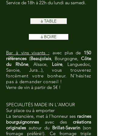
Service de 18h à 22h du lundi au samedi.
à TABLE
à BOIRE
Bar à vins vivants :
avec plus de
150
références
(
Beaujolais
, Bourgogne,
Côte
du Rhône
, Alsace,
Loire
, Languedoc,
Savoie, Jura...),
vous trouverez
forcément votre bonheur. N'hésitez
pas à demander conseil !
Verre de vin à partir de 5€ !
SPECIALITÉS MADE IN L'AMOUR
Sur place ou à emporter
La tenancière, met à l'honneur ses
racines
bourguignonnes
avec des
créations
originales
autour du
Brillat-Savarin
(son
fromage préféré!). Ce fromage triple