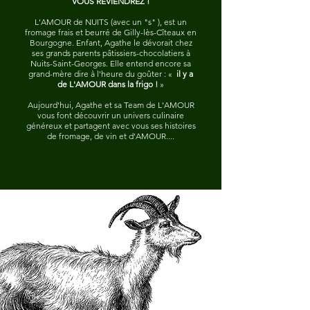
VOUS REVIENDREZ !
L'AMOUR de NUITS (avec un "s" ),
est un
fromage frais et beurré de Gilly-lès-Cîteaux en
Bourgogne. Enfant, Agathe le dévorait chez
ses grands parents pâtissiers-chocolatiers à
Nuits-Saint-Georges. Elle entend encore sa
grand-mère dire à l'heure du goûter :
«
il y a
de L'AMOUR dans la frigo !
»
Aujourd'hui, Agathe et sa Team de L'AMOUR
vous font découvrir un univers culinaire
généreux et partagent avec vous ses histoires
de fromage, de vin et d'AMOUR....