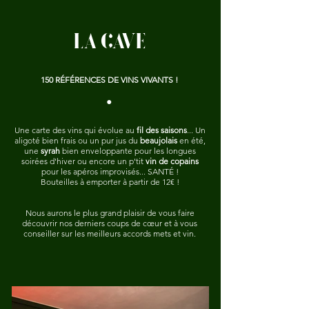
LA CAVE
150 RÉFÉRENCES DE VINS VIVANTS !
•
U
ne carte des vins qui évolue au
fil des saisons
... Un
aligoté bien frais ou un pur jus du
beaujolais
en été,
une
syrah
bien enveloppante pour les longues
soirées d'hiver ou encore un p'tit
vin de copains
pour les apéros improvisés... SANTÉ !
Bouteilles à emporter à partir de 12€ !
Nous aurons le plus grand plaisir de vous faire
découvrir nos derniers coups de cœur et à vous
conseiller sur les meilleurs accords mets et vin.