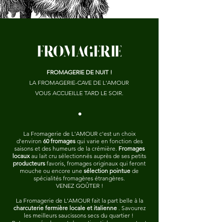
FROMAGERIE
FROMAGERIE DE NUIT !
LA FROMAGERIE-CAVE DE L'AMOUR
VOUS ACCUEILLE TARD LE SOIR.
•
La Fromagerie de L'AMOUR c'est un choix
d'environ
60 fromages
qui varie en fonction des
saisons et des humeurs de la crémière.
Fromages
locaux
au lait cru sélectionnés auprès de ses petits
producteurs
favoris, fromages originaux qui feront
mouche ou encore une
sélection pointue
de
spécialités fromagères étrangères.
VENEZ GOÛTER !
La Fromagerie de L'AMOUR fait la part belle à la
charcuterie fermière
locale et italienne
. Savourez
les meilleurs saucissons secs du quartier !