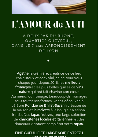
L'AMOUR de NUIT
À DEUX PAS DU RHÔNE,
QUARTIER CHEVREUL,
DANS LE 7
ARRONDISSEMENT
ÈME
DE LYON
•
Agathe
la crémière, créatrice de ce lieu
chaleureux et convivial, chine pour vous
chaque jour depuis 2018, les
meilleurs
fromages
et les plus belles quilles de
vins
nature
qui ont fait chavirer son cœur.
Au menu, du fromage, beaucoup de fromages
sous toutes ses formes. Venez découvrir la
célèbre
Fondue de Brillat-Savarin
création de
la maison et
la raclette
à la bougie en saison
froide
.
D
es
tapas festives
, une large sélection
de
charcuteries locales et italiennes
, et des
douceurs viennent compléter votre
repas.
FINE GUEULLE ET LARGE SOIF, ENTREZ !